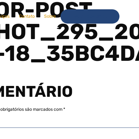
OR-POST-
viços
Contato
Sobre
FALE CONOSCO
HOT_295_20
5-18_35BC4D
MENTÁRIO
obrigatórios são marcados com
*