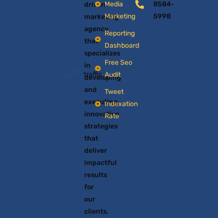
Media
8584-
driven
Marketing
5998
marketing
agency
Reporting
that
Dashboard
specializes
Free Seo
in
up
traffic
Audit
developing
and
Tweet
executing
Indexation
innovative
Rate
strategies
that
deliver
impactful
results
for
our
clients.