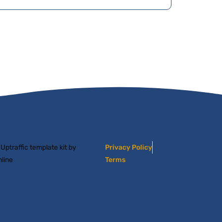
ptraffic template kit by
Privacy Policy
line
Terms